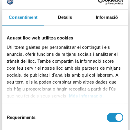
24
25
26
27
28
29
30
31
1
2
3
4
5
6
Consentiment
Detalls
Informació
Aquest lloc web utilitza cookies
Utilitzem galetes per personalitzar el contingut i els
anuncis, oferir funcions de mitjans socials i analitzar el
trànsit del lloc. També compartim la informació sobre
com feu servir el nostre lloc amb els partners de mitjans
socials, de publicitat i d'anàlisis amb qui col·laborem. Al
seu torn, ells la poden combinar amb altres dades que
els hàgiu proporcionat o hagin recopilat a partir de l'ús
que heu fet dels seus serveis.
Més informació.
Selecció
Requeriments
de
consentiment