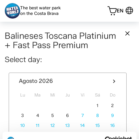
The best water park
EN
on the Costa Brava
Balineses Toscana Platinium
+ Fast Pass Premium
Select day:
Agosto
2026
Lu
Ma
Mi
Ju
Vi
Sá
Do
27
28
29
30
31
1
2
3
4
5
6
7
8
9
10
11
12
13
14
15
16
17
18
19
20
21
22
23