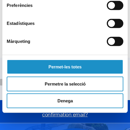
Preferències
Estadístiques
Màrqueting
Secure purchase
Permet-les totes
Permetre la selecció
Denega
What should I do if I haven't received the
confirmation email?